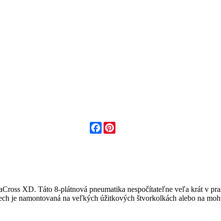
Facebook
Pinterest
aCross XD. Táto 8-plátnová pneumatika nespočítateľne veľa krát v prax
, nech je namontovaná na veľkých úžitkových štvorkolkách alebo na m