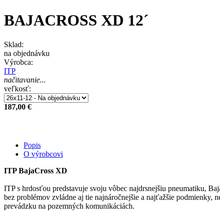
BAJACROSS XD 12´
Sklad:
na objednávku
Výrobca:
ITP
načitavanie...
veľkosť:
187,00 €
Popis
O výrobcovi
ITP BajaCross XD
ITP s hrdosťou predstavuje svoju vôbec najdrsnejšiu pneumatiku, Baj
bez problémov zvládne aj tie najnáročnejšie a najťažšie podmienky
prevádzku na pozemných komunikáciách.