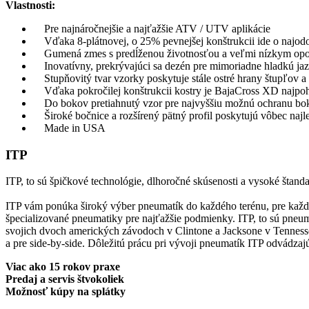
Vlastnosti:
Pre najnáročnejšie a najťažšie ATV / UTV aplikácie
Vďaka 8-plátnovej, o 25% pevnejšej konštrukcii ide o najodol
Gumená zmes s predĺženou životnosťou a veľmi nízkym opotr
Inovatívny, prekrývajúci sa dezén pre mimoriadne hladkú jazd
Stupňovitý tvar vzorky poskytuje stále ostré hrany štupľov a 
Vďaka pokročilej konštrukcii kostry je BajaCross XD najpo
Do bokov pretiahnutý vzor pre najvyššiu možnú ochranu bo
Široké bočnice a rozšírený pätný profil poskytujú vôbec najl
Made in USA
ITP
ITP, to sú špičkové technológie, dlhoročné skúsenosti a vysoké štanda
ITP vám ponúka široký výber pneumatík do každého terénu, pre každý
špecializované pneumatiky pre najťažšie podmienky. ITP, to sú pneum
svojich dvoch amerických závodoch v Clintone a Jacksone v Tennessee
a pre side-by-side. Dôležitú prácu pri vývoji pneumatík ITP odvádzajú
Viac ako 15 rokov praxe
Predaj a servis štvokoliek
Možnosť kúpy na splátky