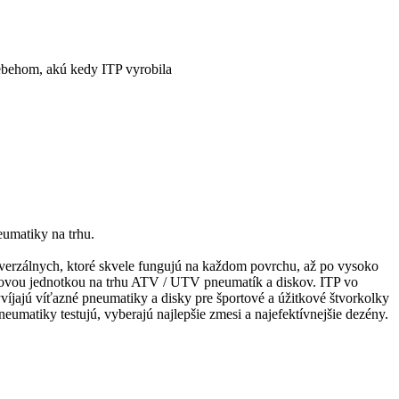
behom, akú kedy ITP vyrobila
eumatiky na trhu.
verzálnych, ktoré skvele fungujú na každom povrchu, až po vysoko
vetovou jednotkou na trhu ATV / UTV pneumatík a diskov. ITP vo
víjajú víťazné pneumatiky a disky pre športové a úžitkové štvorkolky
neumatiky testujú, vyberajú najlepšie zmesi a najefektívnejšie dezény.