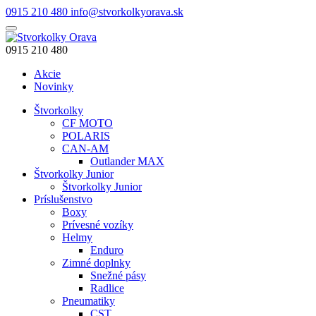
0915 210 480
info@stvorkolkyorava.sk
0915 210 480
Akcie
Novinky
Štvorkolky
CF MOTO
POLARIS
CAN-AM
Outlander MAX
Štvorkolky Junior
Štvorkolky Junior
Príslušenstvo
Boxy
Prívesné vozíky
Helmy
Enduro
Zimné doplnky
Snežné pásy
Radlice
Pneumatiky
CST