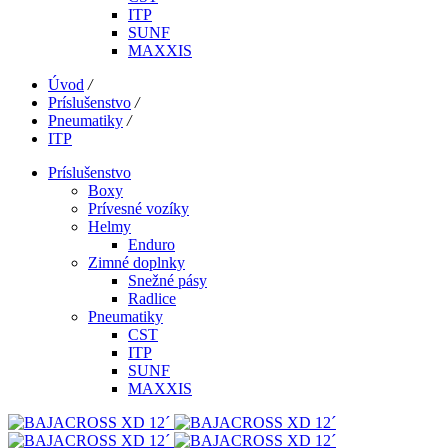
ITP
SUNF
MAXXIS
Úvod
/
Príslušenstvo
/
Pneumatiky
/
ITP
Príslušenstvo
Boxy
Prívesné vozíky
Helmy
Enduro
Zimné doplnky
Snežné pásy
Radlice
Pneumatiky
CST
ITP
SUNF
MAXXIS