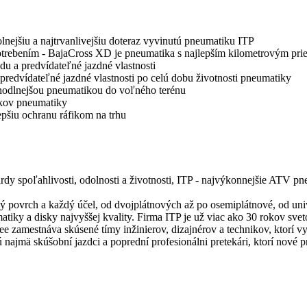
nejšiu a najtrvanlivejšiu doteraz vyvinutú pneumatiku ITP
ebením - BajaCross XD je pneumatika s najlepším kilometrovým prie
u a predvídateľné jazdné vlastnosti
predvídateľné jazdné vlastnosti po celú dobu životnosti pneumatiky
hodlnejšou pneumatikou do voľného terénu
kov pneumatiky
epšiu ochranu ráfikom na trhu
rdy spoľahlivosti, odolnosti a životnosti, ITP - najvýkonnejšie ATV pn
 povrch a každý účel, od dvojplátnových až po osemiplátnové, od uni
atiky a disky najvyššej kvality. Firma ITP je už viac ako 30 rokov s
 zamestnáva skúsené tímy inžinierov, dizajnérov a technikov, ktorí vy
 najmä skúšobní jazdci a poprední profesionálni pretekári, ktorí nové p