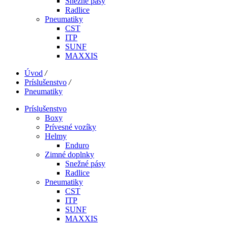
Snežné pásy
Radlice
Pneumatiky
CST
ITP
SUNF
MAXXIS
Úvod
/
Príslušenstvo
/
Pneumatiky
Príslušenstvo
Boxy
Prívesné vozíky
Helmy
Enduro
Zimné doplnky
Snežné pásy
Radlice
Pneumatiky
CST
ITP
SUNF
MAXXIS