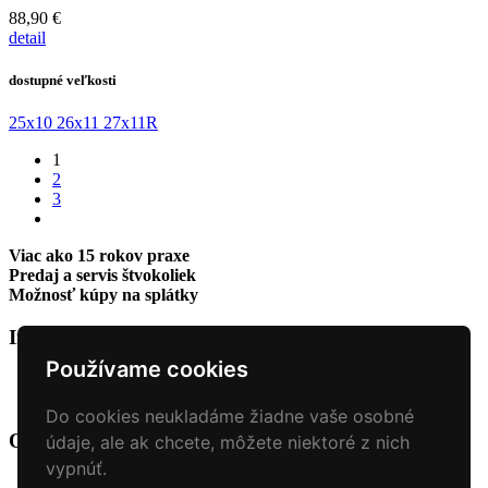
88,90 €
detail
dostupné veľkosti
25x10
26x11
27x11R
1
2
3
Viac ako 15 rokov praxe
Predaj a servis štvokoliek
Možnosť kúpy na splátky
Informácie
+
Používame cookies
O nás
Kontakt
Do cookies neukladáme žiadne vaše osobné
O nás
+
údaje, ale ak chcete, môžete niektoré z nich
vypnúť.
Úvod