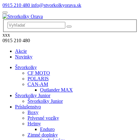
0915 210 480
info@stvorkolkyorava.sk
xxx
0915 210 480
Akcie
Novinky
Štvorkolky
CF MOTO
POLARIS
CAN-AM
Outlander MAX
Štvorkolky Junior
Štvorkolky Junior
Príslušenstvo
Boxy
Prívesné vozíky
Helmy
Enduro
Zimné doplnky