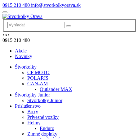
0915 210 480
info@stvorkolkyorava.sk
xxx
0915 210 480
Akcie
Novinky
Štvorkolky
CF MOTO
POLARIS
CAN-AM
Outlander MAX
Štvorkolky Junior
Štvorkolky Junior
Príslušenstvo
Boxy
Prívesné vozíky
Helmy
Enduro
Zimné doplnky