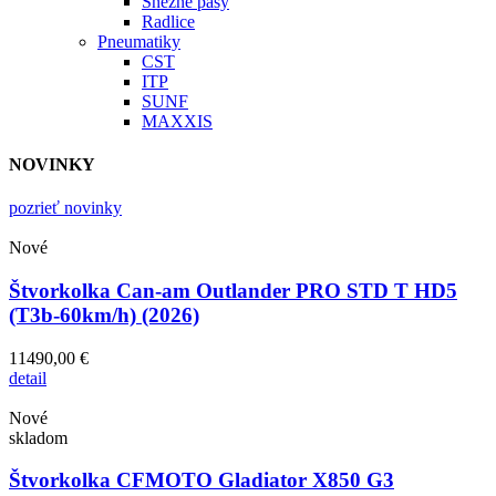
Snežné pásy
Radlice
Pneumatiky
CST
ITP
SUNF
MAXXIS
NOVINKY
pozrieť novinky
Nové
Štvorkolka Can-am Outlander PRO STD T HD5
(T3b-60km/h) (2026)
11490,00 €
detail
Nové
skladom
Štvorkolka CFMOTO Gladiator X850 G3